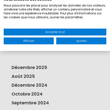
boot Düsseldorf 2026
Nous pouvons les placer pour analyser les données de nos visiteurs,
améliorer notre site Web, afficher un contenu personnalisé et vous
Regates Royales 2025
faire vivre une expérience inoubliable. Pour plus d'informations sur
les cookies que nous utilisons, ouvrez les paramètres.
Cannes Yachting Festival 2025
boot Düsseldorf 2025
Accepter tout
Vendée Globe 2024
Refuser
Ajustez
Décembre 2025
Août 2025
Décembre 2024
Octobre 2024
Septembre 2024