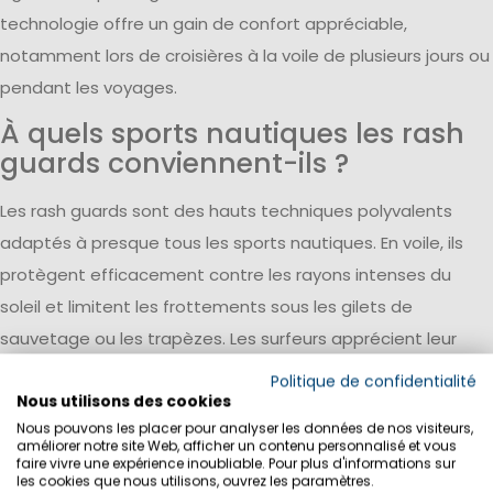
technologie offre un gain de confort appréciable,
notamment lors de croisières à la voile de plusieurs jours ou
pendant les voyages.
À quels sports nautiques les rash
guards conviennent-ils ?
Les rash guards sont des hauts techniques polyvalents
adaptés à presque tous les sports nautiques. En voile, ils
protègent efficacement contre les rayons intenses du
soleil et limitent les frottements sous les gilets de
sauvetage ou les trapèzes. Les surfeurs apprécient leur
coupe confortable sous une combinaison en néoprène,
Politique de confidentialité
tandis que les pratiquants de stand-up paddle, de kayak et
Nous utilisons des cookies
Nous pouvons les placer pour analyser les données de nos visiteurs,
de canoë bénéficient de leur protection UV élevée et de
améliorer notre site Web, afficher un contenu personnalisé et vous
faire vivre une expérience inoubliable. Pour plus d'informations sur
leur matière à séchage rapide. En aviron également, les
les cookies que nous utilisons, ouvrez les paramètres.