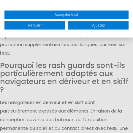
rash guards garantissent un grand confort et une liberté de
mouvement maximale.
Accepter tout
Pour les conditions particulièrement ensoleillées, le
Hoodie
Refuser
Ajustez
Rash Guard
est recommandé. Sa capuche intégrée étend
la protection UV à la tête et à la nuque et offre ainsi une
protection supplémentaire lors des longues journées sur
l’eau.
Pourquoi les rash guards sont-ils
particulièrement adaptés aux
navigateurs en dériveur et en skiff
?
Les navigateurs en dériveur et en skiff sont
particulièrement exposés aux éléments. En raison de la
conception ouverte des bateaux, de l’exposition
permanente au soleil et du contact direct avec l’eau, une