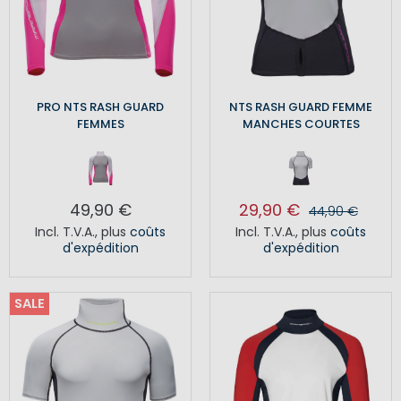
PRO NTS RASH GUARD
NTS RASH GUARD FEMME
FEMMES
MANCHES COURTES
49,90 €
29,90 €
44,90 €
Incl. T.V.A.
,
plus
coûts
Incl. T.V.A.
,
plus
coûts
d'expédition
d'expédition
SALE