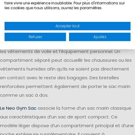
d’une petite poche intérieure permettant de ranger
faire vivre une expérience inoubliable. Pour plus d'informations sur
les cookies que nous utilisons, ouvrez les paramètres.
séparément des clés ou d’autres petits objets.
Le Sac Marin Classique II 100L
est conçu pour transporter
Accepter tout
des bagages de voyage volumineux. Son grand
Refuser
Ajustez
compartiment principal offre suffisamment d’espace pour
les vêtements de voile et l’équipement personnel. Un
compartiment séparé peut accueillir les chaussures ou les
vêtements humides afin qu’ils ne soient pas directement
en contact avec le reste des bagages. Des bretelles
renforcées permettent également de porter le sac marin
comme un sac à dos.
Le Neo Gym Sac
associe la forme d’un sac marin classique
aux caractéristiques d’un sac de sport compact. Ce
modèle léger dispose d’un compartiment principal et d’une
poche extérieure supplémentaire. Il convient à