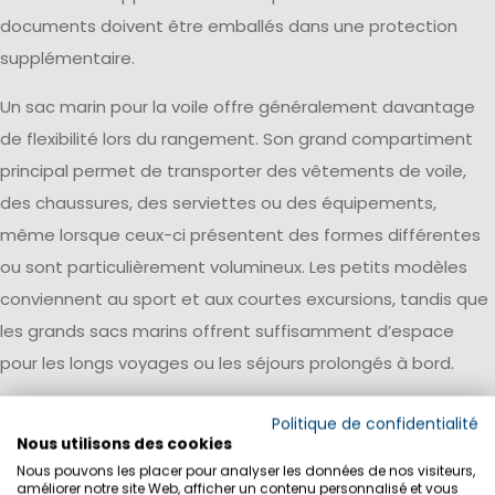
documents doivent être emballés dans une protection
supplémentaire.
Un sac marin pour la voile offre généralement davantage
de flexibilité lors du rangement. Son grand compartiment
principal permet de transporter des vêtements de voile,
des chaussures, des serviettes ou des équipements,
même lorsque ceux-ci présentent des formes différentes
ou sont particulièrement volumineux. Les petits modèles
conviennent au sport et aux courtes excursions, tandis que
les grands sacs marins offrent suffisamment d’espace
pour les longs voyages ou les séjours prolongés à bord.
Le Classic UNIVERSITY Bag 32L
est un sac marin compact
Politique de confidentialité
destiné au quotidien, au sport et aux loisirs. Ce modèle
Nous utilisons des cookies
Nous pouvons les placer pour analyser les données de nos visiteurs,
léger offre un volume de 32 litres et dispose également
améliorer notre site Web, afficher un contenu personnalisé et vous