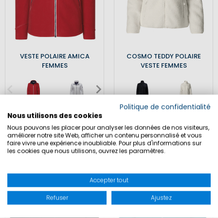
VESTE POLAIRE AMICA
COSMO TEDDY POLAIRE
FEMMES
VESTE FEMMES
Politique de confidentialité
69,90 €
44,90 €
129,90 €
119,90 €
Nous utilisons des cookies
Incl. T.V.A.
,
plus
coûts
Incl. T.V.A.
,
plus
coûts
Nous pouvons les placer pour analyser les données de nos visiteurs,
d'expédition
d'expédition
améliorer notre site Web, afficher un contenu personnalisé et vous
faire vivre une expérience inoubliable. Pour plus d'informations sur
les cookies que nous utilisons, ouvrez les paramètres.
SALE
SALE
Accepter tout
Refuser
Ajustez