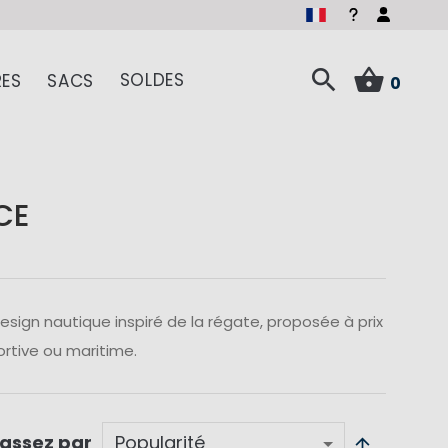
SOLDES
ES
SACS
0
CE
ign nautique inspiré de la régate, proposée à prix
rtive ou maritime.
lassez par