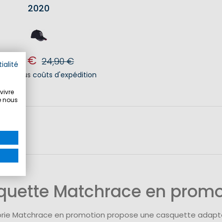
2020
9,90 €
24,90 €
ialité
.V.A.
,
plus
coûts d'expédition
DANS LE PANIER
vivre
e nous
quette Matchrace en promo
rie Matchrace en promotion propose une casquette adaptée