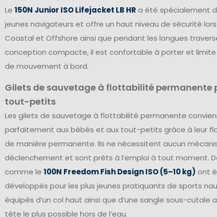
Le
150N Junior ISO Lifejacket LB HR
a été spécialement d
jeunes navigateurs et offre un haut niveau de sécurité lor
Coastal et Offshore ainsi que pendant les longues travers
conception compacte, il est confortable à porter et limite 
de mouvement à bord.
Gilets de sauvetage à flottabilité permanente 
tout-petits
Les gilets de sauvetage à flottabilité permanente convie
parfaitement aux bébés et aux tout-petits grâce à leur flo
de manière permanente. Ils ne nécessitent aucun mécan
déclenchement et sont prêts à l’emploi à tout moment. 
comme le
100N Freedom Fish Design ISO (5–10 kg)
ont 
développés pour les plus jeunes pratiquants de sports nau
équipés d’un col haut ainsi que d’une sangle sous-cutale a
tête le plus possible hors de l’eau.