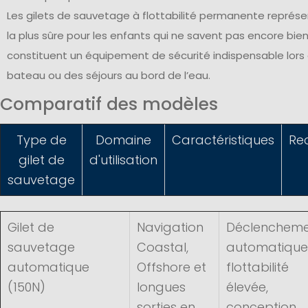
Les gilets de sauvetage à flottabilité permanente représe
la plus sûre pour les enfants qui ne savent pas encore bie
constituent un équipement de sécurité indispensable lors 
bateau ou des séjours au bord de l’eau.
Comparatif des modèles
Type de
Domaine
Caractéristiques
Re
gilet de
d'utilisation
sauvetage
Gilet de
Navigation
Déclenchem
sauvetage
Coastal,
automatique
automatique
Offshore et
flottabilité
(150N)
longues
élevée,
sorties en
conception