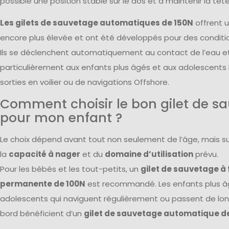
possible une position stable sur le dos et à maintenir la tête
Les gilets de sauvetage automatiques de 150N
offrent u
encore plus élevée et ont été développés pour des conditio
Ils se déclenchent automatiquement au contact de l’eau e
particulièrement aux enfants plus âgés et aux adolescents 
sorties en voilier ou de navigations Offshore.
Comment choisir le bon gilet de s
pour mon enfant ?
Le choix dépend avant tout non seulement de l’âge, mais s
la
capacité à nager
et du
domaine d’utilisation
prévu.
Pour les bébés et les tout-petits, un
gilet de sauvetage à f
permanente de 100N
est recommandé. Les enfants plus âg
adolescents qui naviguent régulièrement ou passent de lo
bord bénéficient d’un
gilet de sauvetage automatique d