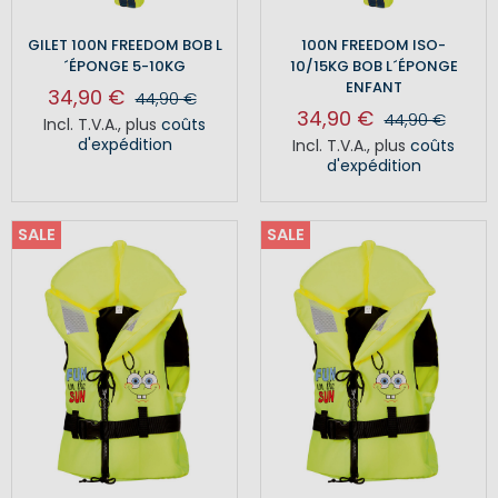
GILET 100N FREEDOM BOB L
100N FREEDOM ISO-
´ÉPONGE 5-10KG
10/15KG BOB L´ÉPONGE
ENFANT
34,90 €
44,90 €
34,90 €
44,90 €
Incl. T.V.A.
,
plus
coûts
d'expédition
Incl. T.V.A.
,
plus
coûts
d'expédition
SALE
SALE