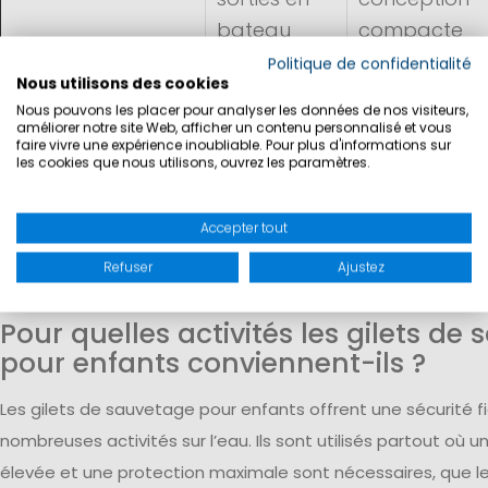
bateau
compacte
Politique de confidentialité
Gilet de
Loisirs sur
Flottabilité
Nous utilisons des cookies
sauvetage à
l'eau, eaux
permanente,
Nous pouvons les placer pour analyser les données de nos visiteurs,
améliorer notre site Web, afficher un contenu personnalisé et vous
flottabilité
intérieures,
col haut,
faire vivre une expérience inoubliable. Pour plus d'informations sur
les cookies que nous utilisons, ouvrez les paramètres.
permanente(100N)
bateau à
sangle sous-
moteur,
cutale, prêt 
Accepter tout
sorties en
l'emploi à to
famille
moment
Refuser
Ajustez
Pour quelles activités les gilets de
pour enfants conviennent-ils ?
Les gilets de sauvetage pour enfants offrent une sécurité fi
nombreuses activités sur l’eau. Ils sont utilisés partout où un
élevée et une protection maximale sont nécessaires, que l