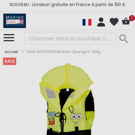
NOUVEAU : Livraison gratuite en France à partir de 150 €
0
Accueil
Gilet 100N FREEDOM Bob l´Éponge 5-10Kg
SALE
Skip
Skip
to
to
the
the
end
beginning
of
of
the
the
images
images
gallery
gallery