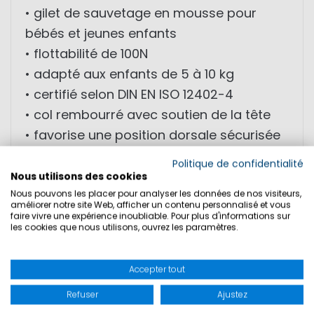
• gilet de sauvetage en mousse pour
bébés et jeunes enfants
• flottabilité de 100N
• adapté aux enfants de 5 à 10 kg
• certifié selon DIN EN ISO 12402-4
• col rembourré avec soutien de la tête
• favorise une position dorsale sécurisée
dans l’eau
Politique de confidentialité
• sangle de sécurité intégrée anti-
Nous utilisons des cookies
Nous pouvons les placer pour analyser les données de nos visiteurs,
glissement
améliorer notre site Web, afficher un contenu personnalisé et vous
• ceinture réglable individuellement
faire vivre une expérience inoubliable. Pour plus d'informations sur
les cookies que nous utilisons, ouvrez les paramètres.
• réflecteurs 3M® sur le col
• design néon pour meilleure visibilité
Accepter tout
• mousse PE durable
Refuser
Ajustez
• fermeture zippée de haute qualité