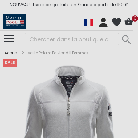
NOUVEAU : Livraison gratuite en France à partir de 150 €
0
Accueil
Veste Polaire Falkland II Femmes
SALE
Skip
Skip
to
to
the
the
end
beginning
of
of
the
the
images
images
gallery
gallery