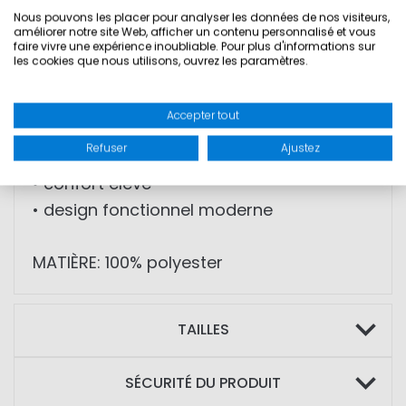
Nous pouvons les placer pour analyser les données de nos visiteurs,
améliorer notre site Web, afficher un contenu personnalisé et vous
faire vivre une expérience inoubliable. Pour plus d'informations sur
• matière polaire avec haute isolation
les cookies que nous utilisons, ouvrez les paramètres.
thermique
• respirant
Accepter tout
• extensible avec stretch 4 directions
Refuser
Ajustez
• grande liberté de mouvement
• confort élevé
• design fonctionnel moderne
MATIÈRE: 100% polyester
TAILLES
SÉCURITÉ DU PRODUIT