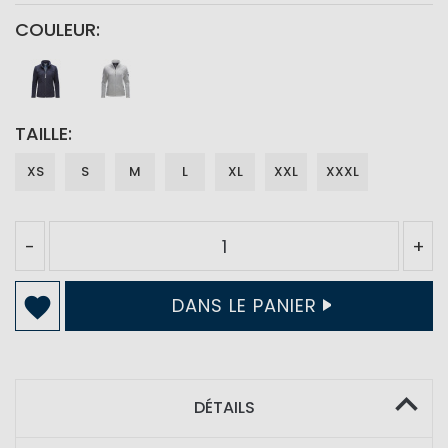
COULEUR
TAILLE
XS
S
M
L
XL
XXL
XXXL
-
+
DANS LE PANIER
DÉTAILS