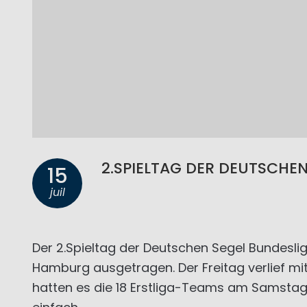
2.SPIELTAG DER DEUTSCHE
15
juil
Der 2.Spieltag der Deutschen Segel Bundesliga
Hamburg ausgetragen. Der Freitag verlief m
hatten es die 18 Erstliga-Teams am Samsta