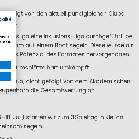
 gefolgt von den aktuell punktgleichen Clubs
ialité
 Club.
Bundesliga eine Inklusions-Liga durchgeführt, bei
vivre
e nous
einsam auf einem Boot segeln. Diese wurde als
wird das Potenzial des Formates hervorgehoben.
 die Podiumsplätze hart umkämpft.
r Yacht Club, dicht gefolgt von dem Akademischen
Rupenhorn die Gesamtwertung an.
 Juli) starten wir zum 3.Spieltag in Kiel an
emeinsam segeln.