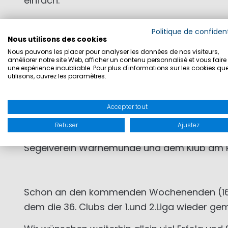
einfach.
Die erste Liga wird vom Münchner Yacht Club,
Politique de confident
Konstanzer Yacht Club und Bayerischer Yacht
Nous utilisons des cookies
Nous pouvons les placer pour analyser les données de nos visiteurs,
Zum ersten Mal wurde parallel zur regulären 
améliorer notre site Web, afficher un contenu personnalisé et vous faire 
une expérience inoubliable. Pour plus d'informations sur les cookies qu
der Menschen mit und ohne Behinderung gem
utilisons, ouvrez les paramètres.
voller Erfolg gewertet und von den Seglern 
Accepter tout
In der 2. Liga vom 09.07. – 11.07.2021 wurden
Refuser
Ajustez
In der 2. Liga führt aktuell der Düsseldorfe
Segelverein Warnemünde und dem Klub am 
Schon an den kommenden Wochenenden (16.-18.
dem die 36. Clubs der 1.und 2.Liga wieder g