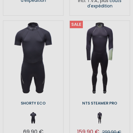
d'expédition
Incl. T.V.A.
,
plus
coûts
d'expédition
SALE
SHORTY ECO
NTS STEAMER PRO
69,90 €
159,90 €
299,90 €