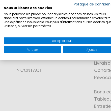
Politique de confident
Nous utilisons des cookies
Nous pouvons les placer pour analyser les données de nos visiteurs,
améliorer notre site Web, afficher un contenu personnalisé et vous faire 
une expérience inoubliable. Pour plus d'informations sur les cookies qu
utilisons, ouvrez les paramètres.
CONTACT
SHOPP
Accepter tout
Vous avez des questions ?
Comme
Refuser
Ajustez
Nous avons les réponses !
Modali
Livraiso
> CONTACT
Conditi
Revoca
Bons c
Tableau
Entreti