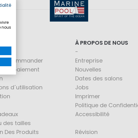
ialité
vivre
e nous
ING
À PROPOS DE NOUS
nt commander
Entreprise
té de paiement
Nouvelles
n
Dates des salons
ons d´utilisation
Jobs
tion
Imprimer
Politique de Confidenti
adeaux
Accessibilité
 des tailles
en Des Produits
Révision