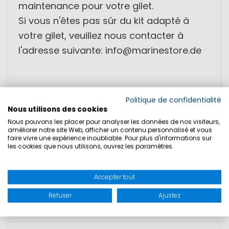
maintenance pour votre gilet.
Si vous n'êtes pas sûr du kit adapté à
votre gilet, veuillez nous contacter à
l'adresse suivante: info@marinestore.de
Veuillez noter que le prix spécial est basé
Politique de confidentialité
sur la date de production. Date de
Nous utilisons des cookies
Nous pouvons les placer pour analyser les données de nos visiteurs,
production: 2019
améliorer notre site Web, afficher un contenu personnalisé et vous
Quelle que soit la date de production,
faire vivre une expérience inoubliable. Pour plus d'informations sur
les cookies que nous utilisons, ouvrez les paramètres.
chaque gilet automatique est contrôlé
par le service technique de Marinepool
Accepter tout
avant livraison et est livré avec un
Refuser
Ajustez
intervalle d'entretien de 2 ans.