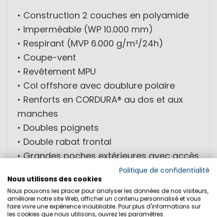
• Construction 2 couches en polyamide
• Imperméable (WP 10.000 mm)
• Respirant (MVP 6.000 g/m²/24h)
• Coupe-vent
• Revêtement MPU
• Col offshore avec doublure polaire
• Renforts en CORDURA® au dos et aux
manches
• Doubles poignets
• Double rabat frontal
• Grandes poches extérieures avec accès
latéral et supérieur
Politique de confidentialité
Nous utilisons des cookies
• Poche intérieure
Nous pouvons les placer pour analyser les données de nos visiteurs,
• Doublure mesh/taffetas
améliorer notre site Web, afficher un contenu personnalisé et vous
faire vivre une expérience inoubliable. Pour plus d'informations sur
• Option Inzip pour intégrer des couches
les cookies que nous utilisons, ouvrez les paramètres.