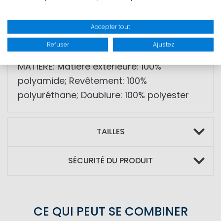
intermédiaires
• Adaptée aux sorties offshore courtes,
Accepter tout
au coaching et à la navigation côtière
Refuser
Ajustez
MATIÈRE: Matière extérieure: 100%
polyamide; Revêtement: 100%
polyuréthane; Doublure: 100% polyester
TAILLES
SÉCURITÉ DU PRODUIT
CE QUI PEUT SE COMBINER