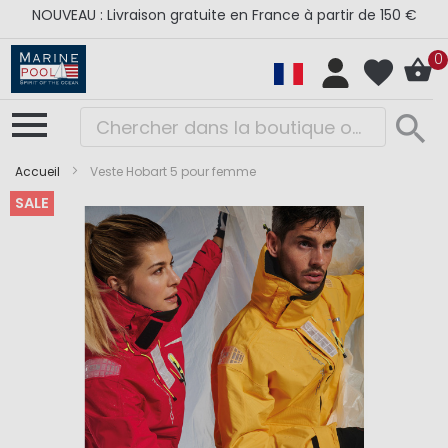
NOUVEAU : Livraison gratuite en France à partir de 150 €
0
Accueil
Veste Hobart 5 pour femme
SALE
Skip
Skip
to
to
the
the
end
beginning
of
of
the
the
images
images
gallery
gallery