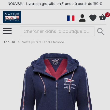
NOUVEAU : Livraison gratuite en France à partir de 150 €
0
Accueil
Veste polaire Teddie femme
Skip
Skip
to
to
the
the
end
beginning
of
of
the
the
images
images
gallery
gallery