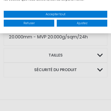
• poignets et taille réglables
• possibilité de marquage pour les
Accepter tout
équipages
Refuser
Ajustez
CARACTÉRISTIQUES TECHNIQUES: WP
20.000mm - MVP 20.000g/sqm/24h
TAILLES
SÉCURITÉ DU PRODUIT