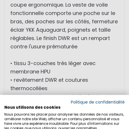
coupe ergonomique. La veste de voile
fonctionnelle comporte une poche sur le
bras, des poches sur les côtés, fermeture
éclair YKK Aquaguard, poignets et taille
réglables. Le finish DWR est un rempart
contre l'usure prématurée
• tissu 3-couches très léger avec
membrane HPU
• revêtement DWR et coutures
thermocollées
• capuche fluorescente intégrée dans le
Politique de confidentialité
col
Nous utilisons des cookies
• deux grandes poches sur les côtés
Nous pouvons les placer pour analyser les données de nos visiteurs,
améliorer notre site Web, afficher un contenu personnalisé et vous
• fermeture éclair YKK
faire vivre une expérience inoubliable. Pour plus d'informations sur
les cookies que nous utilisons, ouvrez les paramètres.