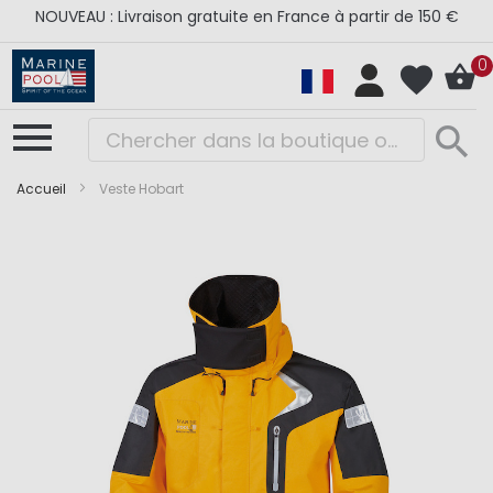
NOUVEAU : Livraison gratuite en France à partir de 150 €
0
Accueil
Veste Hobart
Skip
Skip
to
to
the
the
end
beginning
of
of
the
the
images
images
gallery
gallery