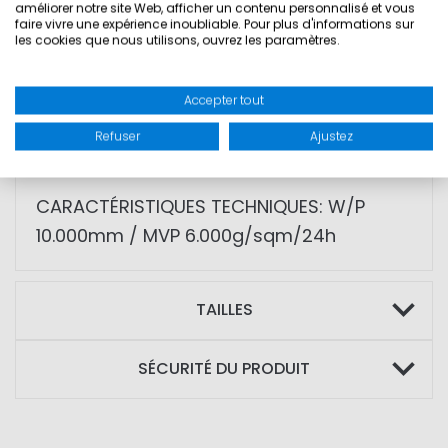
• Poche sur la poitrine et une deuxième
améliorer notre site Web, afficher un contenu personnalisé et vous
faire vivre une expérience inoubliable. Pour plus d'informations sur
poche avec doublure polaire
les cookies que nous utilisons, ouvrez les paramètres.
• Bandes réfléchissantes 3M sur la
capuche et les épaules
Accepter tout
• Doublure en mesh/taffeta avec
Refuser
Ajustez
pochette intérieure
CARACTÉRISTIQUES TECHNIQUES: W/P
10.000mm / MVP 6.000g/sqm/24h
TAILLES
SÉCURITÉ DU PRODUIT