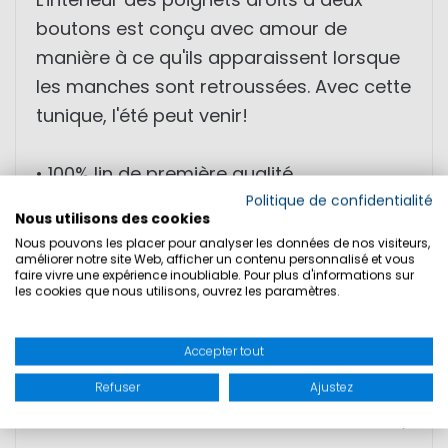
boutons est conçu avec amour de
manière à ce qu'ils apparaissent lorsque
les manches sont retroussées. Avec cette
tunique, l'été peut venir!
• 100% lin de première qualité
• Tunique à coupe cintrée
Politique de confidentialité
Nous utilisons des cookies
• Petits détails de broderie
Nous pouvons les placer pour analyser les données de nos visiteurs,
• Manches à enrouler avec bouton de
améliorer notre site Web, afficher un contenu personnalisé et vous
faire vivre une expérience inoubliable. Pour plus d'informations sur
fermeture
les cookies que nous utilisons, ouvrez les paramètres.
• Joli design maritime de la manchette
intérieure
Accepter tout
Refuser
Ajustez
SÉCURITÉ DU PRODUIT