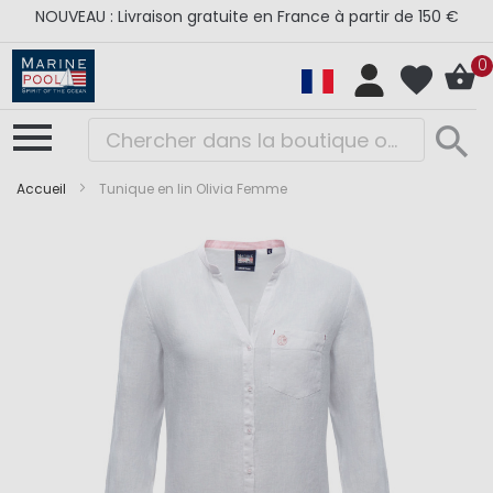
NOUVEAU : Livraison gratuite en France à partir de 150 €
0
Accueil
Tunique en lin Olivia Femme
Skip
Skip
to
to
the
the
end
beginning
of
of
the
the
images
images
gallery
gallery