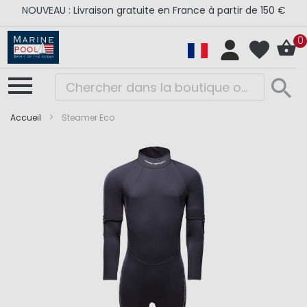
NOUVEAU : Livraison gratuite en France à partir de 150 €
0
Accueil
Steamer Eco
Skip
Skip
to
to
the
the
end
beginning
of
of
the
the
images
images
gallery
gallery