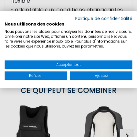
flexible
• adaptable aux conditions changeantes
• grand confort en mouvement
Politique de confidentialité
Nous utilisons des cookies
Nous pouvons les placer pour analyser les données de nos visiteurs,
MATIÈRE: néoprène
améliorer notre site Web, afficher un contenu personnalisé et vous
faire vivre une expérience inoubliable. Pour plus d'informations sur
les cookies que nous utilisons, ouvrez les paramètres.
SÉCURITÉ DU PRODUIT
Accepter tout
Refuser
Ajustez
CE QUI PEUT SE COMBINER