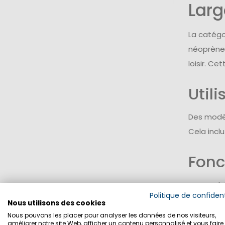
Larg
La catégo
néoprène,
loisir. C
Utili
Des modèl
Cela incl
Fonc
Les produ
Politique de confident
confort. 
Nous utilisons des cookies
Nous pouvons les placer pour analyser les données de nos visiteurs,
améliorer notre site Web, afficher un contenu personnalisé et vous faire 