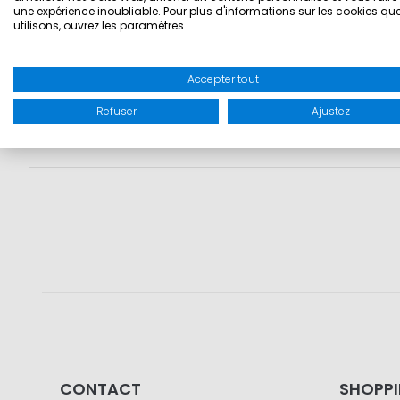
Vête
une expérience inoubliable. Pour plus d'informations sur les cookies qu
utilisons, ouvrez les paramètres.
En compl
t-shirts, 
Accepter tout
Refuser
Ajustez
CONTACT
SHOPP