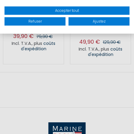
RR FABRICE POLO HOMME
RR RAMON SWEAT A
Accepter tout
CAPUCHE
Refuser
Ajustez
39,90 €
79,90 €
49,90 €
129,90 €
Incl. T.V.A.
,
plus
coûts
d'expédition
Incl. T.V.A.
,
plus
coûts
d'expédition