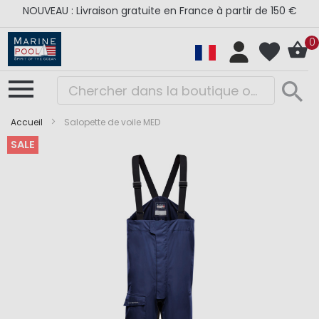
NOUVEAU : Livraison gratuite en France à partir de 150 €
0
Accueil
Salopette de voile MED
SALE
Skip
Skip
to
to
the
the
end
beginning
of
of
the
the
images
images
gallery
gallery