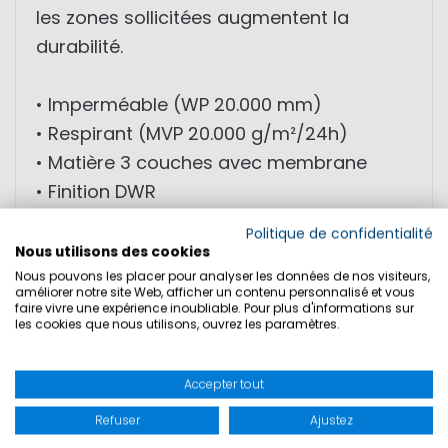
les zones sollicitées augmentent la
durabilité.
• Imperméable (WP 20.000 mm)
• Respirant (MVP 20.000 g/m²/24h)
• Matière 3 couches avec membrane
• Finition DWR
• Renforts CORDURA® au niveau du siège
Politique de confidentialité
et des genoux
Nous utilisons des cookies
• Fermeture éclair YKK®
Nous pouvons les placer pour analyser les données de nos visiteurs,
améliorer notre site Web, afficher un contenu personnalisé et vous
• Coupe ergonomique
faire vivre une expérience inoubliable. Pour plus d'informations sur
les cookies que nous utilisons, ouvrez les paramètres.
MATIÈRE: Tissu extérieur: 100% polyamide;
Accepter tout
Membrane: 100% polyuréthane; Doublure:
100% polyester
Refuser
Ajustez