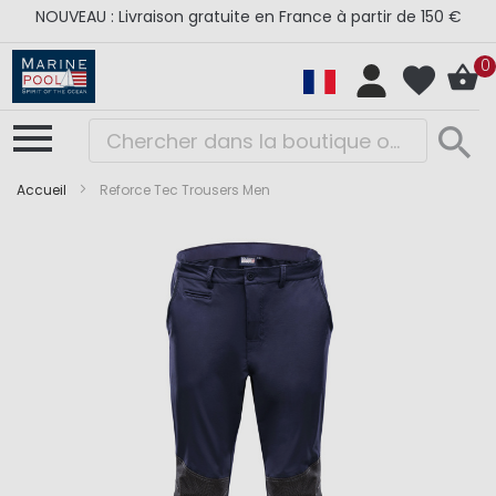
NOUVEAU : Livraison gratuite en France à partir de 150 €
0
Accueil
Reforce Tec Trousers Men
Skip
Skip
to
to
the
the
end
beginning
of
of
the
the
images
images
gallery
gallery