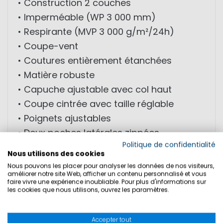
• Construction 2 couches
• Imperméable (WP 3 000 mm)
• Respirante (MVP 3 000 g/m²/24h)
• Coupe-vent
• Coutures entièrement étanchées
• Matière robuste
• Capuche ajustable avec col haut
• Coupe cintrée avec taille réglable
• Poignets ajustables
• Deux poches latérales zippées
Politique de confidentialité
• Fermeture zippée double sens avec
Nous utilisons des cookies
rabat pression
Nous pouvons les placer pour analyser les données de nos visiteurs,
améliorer notre site Web, afficher un contenu personnalisé et vous
• Doublure douce
faire vivre une expérience inoubliable. Pour plus d'informations sur
les cookies que nous utilisons, ouvrez les paramètres.
MATIÈRE : Tissu extérieur : 100% polyester;
revêtement : polyuréthane; doublure :
Accepter tout