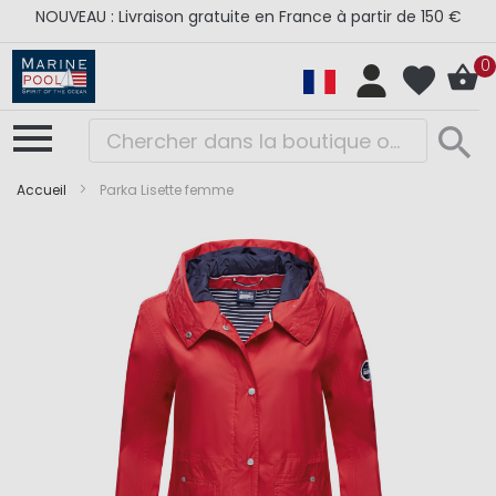
NOUVEAU : Livraison gratuite en France à partir de 150 €
0
Accueil
Parka Lisette femme
Skip
Skip
to
to
the
the
end
beginning
of
of
the
the
images
images
gallery
gallery