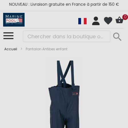
NOUVEAU : Livraison gratuite en France à partir de 150 €
0
Accueil
Pantalon Antibes enfant
Skip
Skip
to
to
the
the
end
beginning
of
of
the
the
images
images
gallery
gallery