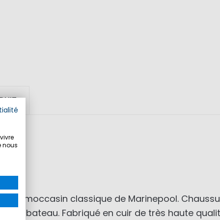
DUIT
ialité
vivre
e nous
- le moccasin classique de Marinepool. Chaussure
ure bateau. Fabriqué en cuir de très haute qualit