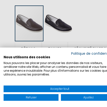
DÉTAILS
TAILLES
SÉCURITÉ DU PRO
Politique de confident
Nous utilisons des cookies
Nous pouvons les placer pour analyser les données de nos visiteurs,
améliorer notre site Web, afficher un contenu personnalisé et vous faire 
SKU: 1001735
une expérience inoubliable. Pour plus d'informations sur les cookies qu
utilisons, ouvrez les paramètres.
MATIERE: 100% cuir
Accepter tout
CARACTERISTIQUES: Le moccasin Stresa 
Refuser
Ajustez
de veau. Peut-être porté comme chauss