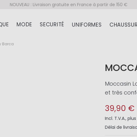
NOUVEAU : Livraison gratuite en France à partir de 150 €
QUE
MODE
SECURITÉ
UNIFORMES
CHAUSSUR
y Barca
MOCCA
Moccasin L
et très conf
39,90 €
Incl. T.V.A.
,
plu
Délai de livrais