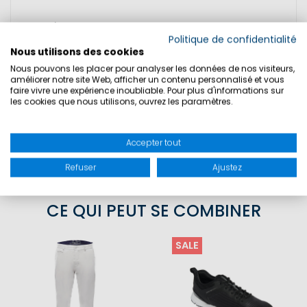
MATIÈRE: Matière extérieure: 60% coton,
Politique de confidentialité
40% polyester
Nous utilisons des cookies
Nous pouvons les placer pour analyser les données de nos visiteurs,
améliorer notre site Web, afficher un contenu personnalisé et vous
faire vivre une expérience inoubliable. Pour plus d'informations sur
TAILLES
les cookies que nous utilisons, ouvrez les paramètres.
SÉCURITÉ DU PRODUIT
Accepter tout
Refuser
Ajustez
CE QUI PEUT SE COMBINER
SALE