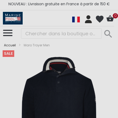
NOUVEAU : Livraison gratuite en France à partir de 150 €
0
Accueil
Maro Troyer Men
SALE
Skip
Skip
to
to
the
the
end
beginning
of
of
the
the
images
images
gallery
gallery