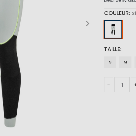
Délai de livrais
COULEUR
s
TAILLE
S
M
-