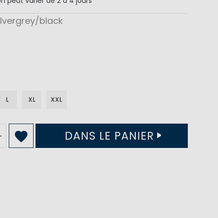
on
peut varier de 2 à 4 jours
ilvergrey/black
L
XL
XXL
DANS LE PANIER
+