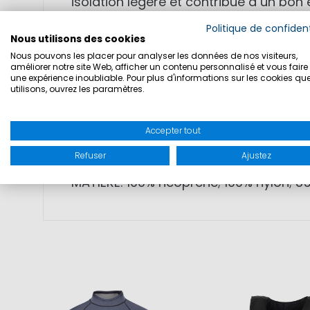
isolation légère et contribue à un bon 
d’une utilisation intensive. La constru
Politique de confident
Nous utilisons des cookies
Nous pouvons les placer pour analyser les données de nos visiteurs,
• matériau néoprène (2 mm) avec isol
améliorer notre site Web, afficher un contenu personnalisé et vous faire 
une expérience inoubliable. Pour plus d'informations sur les cookies qu
• Polygiene StayFresh pour réduction 
utilisons, ouvrez les paramètres.
• grande liberté de mouvement grâce à
• adapté aux sports nautiques actifs
Accepter tout
• confort optimal en mouvement
Refuser
Ajustez
MATIÈRE: 100% néoprène; 100% nylon; 