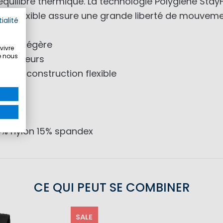
équilibre thermique. La technologie Polygiene Stay
ction flexible assure une grande liberté de mouveme
ialité
ation légère
vivre
e nous
des odeurs
 une construction flexible
85% nylon 15% spandex
CE QUI PEUT SE COMBINER
SALE