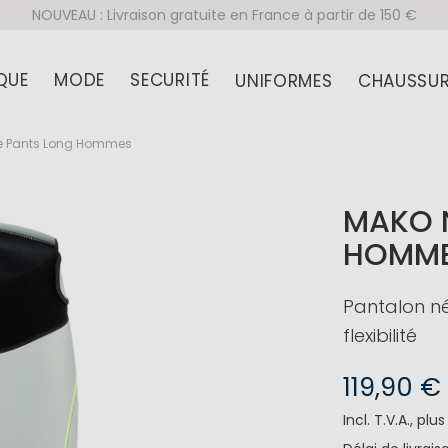
NOUVEAU : Livraison gratuite en France à partir de 150 €
QUE
MODE
SECURITÉ
UNIFORMES
CHAUSSUR
e Pants Long Hommes
MAKO 
HOMM
Pantalon n
flexibilité
119,90 €
Incl. T.V.A.
,
plu