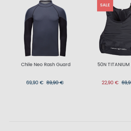
SALE
Chile Neo Rash Guard
50N TITANIUM 
69,90 €
89,90 €
22,90 €
69,