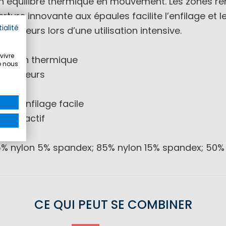
on équilibre thermique en mouvement. Les zones re
ture innovante aux épaules facilite l’enfilage et le
ialité
d’odeurs lors d’une utilisation intensive.
vivre
olation thermique
e nous
des odeurs
tance
 un enfilage facile
sage actif
95% nylon 5% spandex; 85% nylon 15% spandex; 50%
CE QUI PEUT SE COMBINER