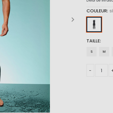
Délai de livrais
COULEUR
s
TAILLE
S
M
-