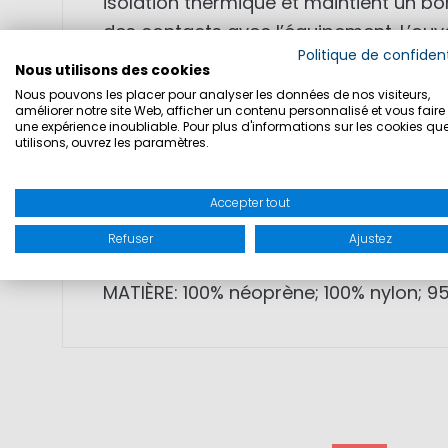
isolation thermique et maintient un b
des contacts avec l’équipement. L’ouver
Politique de confident
Polygiene StayFresh réduit la formation 
Nous utilisons des cookies
Nous pouvons les placer pour analyser les données de nos visiteurs,
améliorer notre site Web, afficher un contenu personnalisé et vous faire 
• matériau néoprène élastique avec is
une expérience inoubliable. Pour plus d'informations sur les cookies qu
utilisons, ouvrez les paramètres.
• Polygiene StayFresh pour réduction 
• zones renforcées pour plus de résis
• ouverture innovante aux épaules pour
Accepter tout
• grande liberté de mouvement pour u
Refuser
Ajustez
MATIÈRE: 100% néoprène; 100% nylon; 