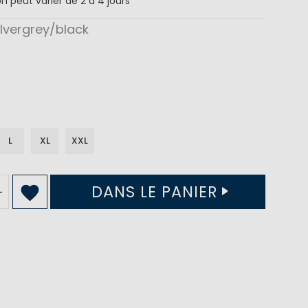
on
peut varier de 2 à 4 jours
ilvergrey/black
L
XL
XXL
DANS LE PANIER
+