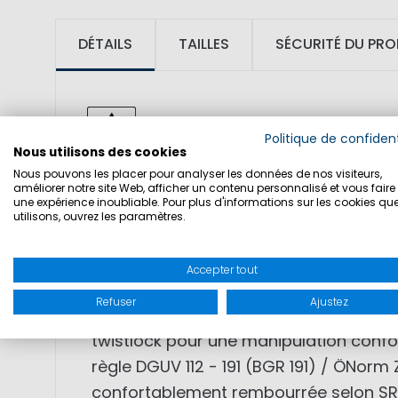
DÉTAILS
TAILLES
SÉCURITÉ DU PRO
Politique de confident
Nous utilisons des cookies
Nous pouvons les placer pour analyser les données de nos visiteurs,
SKU: 1004518
améliorer notre site Web, afficher un contenu personnalisé et vous faire 
une expérience inoubliable. Pour plus d'informations sur les cookies qu
utilisons, ouvrez les paramètres.
TISSU: tige tricotée, doublure TPU Mes
Accepter tout
CARACTÉRISTIQUES: Chaussures (EN ISO 
Refuser
Ajustez
look branché, nouvelle technologie de 
twistlock pour une manipulation confor
règle DGUV 112 - 191 (BGR 191) / ÖNor
confortablement rembourrée selon SRC, 