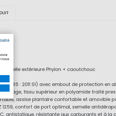
DUIT
ialité
vivre
e nous
h, semelle extérieure Phylon + caoutchouc
20345 : 2011 S1) avec embout de protection en alu
tricotage, tissu supérieur en polyamide traité pr
table, assise plantaire confortable et amovible pou
m Z 1259, confort de port optimal, semelle antidér
antistatique, résistante aux carburants et à la c