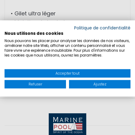
• Gilet ultra léger
• Maintien de la chaleur
Politique de confidentialité
• Respirant, déperlant et coupe-vent
Nous utilisons des cookies
• Couleur estivale
Nous pouvons les placer pour analyser les données de nos visiteurs,
améliorer notre site Web, afficher un contenu personnalisé et vous
faire vivre une expérience inoubliable. Pour plus d'informations sur
les cookies que nous utilisons, ouvrez les paramètres.
SÉCURITÉ DU PRODUIT
Accepter tout
Refuser
Ajustez