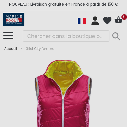
NOUVEAU : Livraison gratuite en France à partir de 150 €
0
Accueil
Gilet City femme
Skip
Skip
to
to
the
the
end
beginning
of
of
the
the
images
images
gallery
gallery