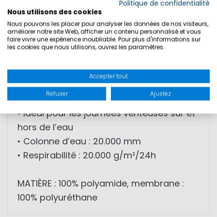
• Construction technique 3 couches
Politique de confidentialité
Nous utilisons des cookies
• Imperméable, coupe-vent et respirant
Nous pouvons les placer pour analyser les données de nos visiteurs,
• Coutures entièrement étanchées
améliorer notre site Web, afficher un contenu personnalisé et vous
faire vivre une expérience inoubliable. Pour plus d'informations sur
• Dos rallongé
les cookies que nous utilisons, ouvrez les paramètres.
• Col doublé polaire
• Poches latérales imperméables
Accepter tout
• Construction légère
Refuser
Ajustez
• Coutures décoratives sportives
• Idéal pour les journées venteuses sur et
hors de l’eau
• Colonne d’eau : 20.000 mm
• Respirabilité : 20.000 g/m²/24h
MATIÈRE : 100% polyamide, membrane :
100% polyuréthane