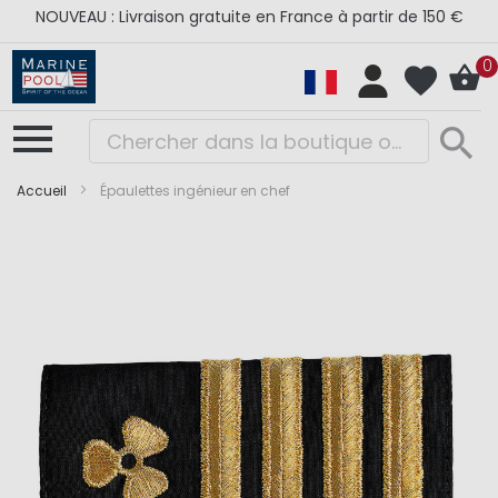
NOUVEAU : Livraison gratuite en France à partir de 150 €
0
Accueil
Épaulettes ingénieur en chef
Skip
Skip
to
to
the
the
end
beginning
of
of
the
the
images
images
gallery
gallery