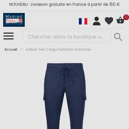
NOUVEAU : Livraison gratuite en France à partir de 150 €
0
Accueil
Edition Tec Cargo Pantalon Hommes
Skip
Skip
to
to
the
the
end
beginning
of
of
the
the
images
images
gallery
gallery