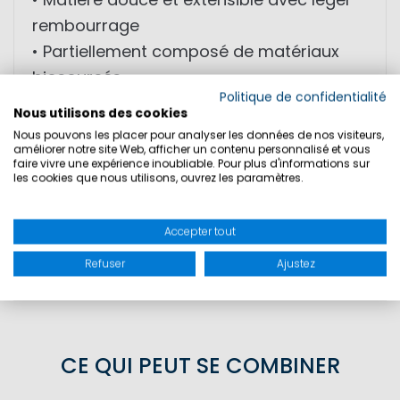
rembourrage
• Partiellement composé de matériaux
biosourcés
Politique de confidentialité
Nous utilisons des cookies
MATIÈRE : Matière extérieure : 100%
Nous pouvons les placer pour analyser les données de nos visiteurs,
améliorer notre site Web, afficher un contenu personnalisé et vous
polyester
faire vivre une expérience inoubliable. Pour plus d'informations sur
les cookies que nous utilisons, ouvrez les paramètres.
TAILLES
Accepter tout
Refuser
Ajustez
SÉCURITÉ DU PRODUIT
CE QUI PEUT SE COMBINER