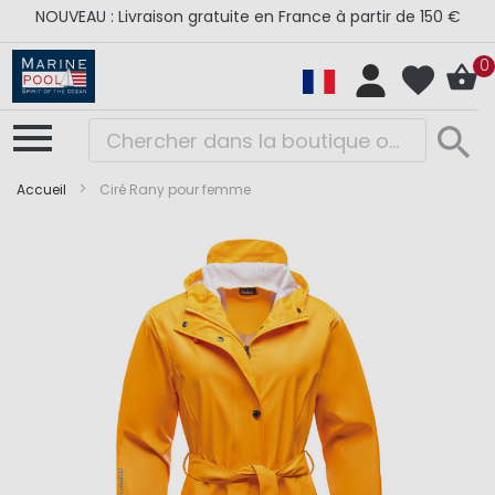
NOUVEAU : Livraison gratuite en France à partir de 150 €
0
Accueil
Ciré Rany pour femme
Skip
Skip
to
to
the
the
end
beginning
of
of
the
the
images
images
gallery
gallery