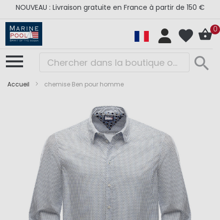
NOUVEAU : Livraison gratuite en France à partir de 150 €
0
Accueil
chemise Ben pour homme
Skip
Skip
to
to
the
the
end
beginning
of
of
the
the
images
images
gallery
gallery