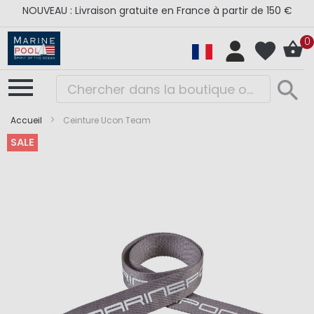
NOUVEAU : Livraison gratuite en France à partir de 150 €
0
Accueil
Ceinture Ucon Team
SALE
Skip
Skip
to
to
the
the
end
beginning
of
of
the
the
images
images
gallery
gallery