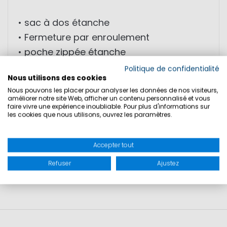
• sac à dos étanche
• Fermeture par enroulement
• poche zippée étanche
• dos et bretelles renforcés
Politique de confidentialité
Nous utilisons des cookies
Nous pouvons les placer pour analyser les données de nos visiteurs,
TAILLE: 20L
améliorer notre site Web, afficher un contenu personnalisé et vous
faire vivre une expérience inoubliable. Pour plus d'informations sur
POIDS: 0,73 kg
les cookies que nous utilisons, ouvrez les paramètres.
Accepter tout
SÉCURITÉ DU PRODUIT
Refuser
Ajustez