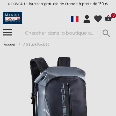
NOUVEAU : Livraison gratuite en France à partir de 150 €
0
Accueil
AQ Back Pack 20
Skip
Skip
to
to
the
the
end
beginning
of
of
the
the
images
images
gallery
gallery