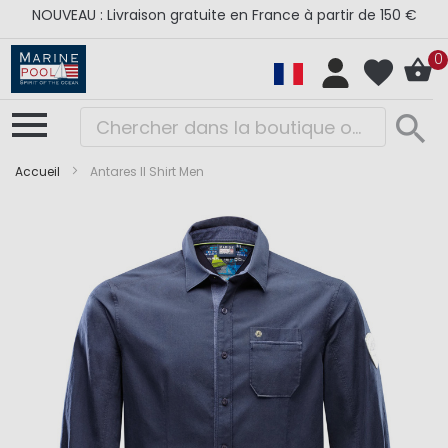
NOUVEAU : Livraison gratuite en France à partir de 150 €
0
Accueil
Antares II Shirt Men
Skip
Skip
to
to
the
the
end
beginning
of
of
the
the
images
images
gallery
gallery