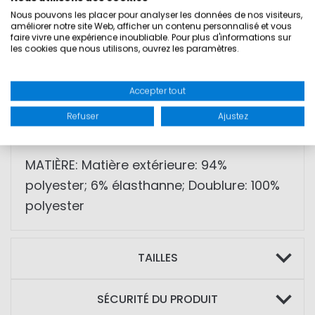
• Mélange polyester-élasthanne
Nous pouvons les placer pour analyser les données de nos visiteurs,
• Coupe-vent
améliorer notre site Web, afficher un contenu personnalisé et vous
faire vivre une expérience inoubliable. Pour plus d'informations sur
• Déperlant
les cookies que nous utilisons, ouvrez les paramètres.
• Doublure polaire
• Matière extensible
Accepter tout
• Fermeture zippée double sens
Refuser
Ajustez
• Capuche ajustable
MATIÈRE: Matière extérieure: 94%
polyester; 6% élasthanne; Doublure: 100%
polyester
TAILLES
SÉCURITÉ DU PRODUIT