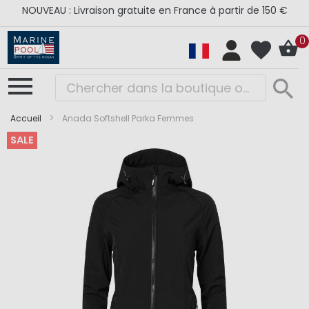
NOUVEAU : Livraison gratuite en France à partir de 150 €
0
Accueil
Anada Softshell Parka Femmes
SALE
Skip
Skip
to
to
the
the
end
beginning
of
of
the
the
images
images
gallery
gallery