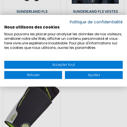
SUNDERLAND FL3
SUNDERLAND FL3 VESTES
SALOPETTE
UNISEX
Politique de confidentialité
Nous utilisons des cookies
Nous pouvons les placer pour analyser les données de nos visiteurs,
améliorer notre site Web, afficher un contenu personnalisé et vous
299,90 €
299,90 €
faire vivre une expérience inoubliable. Pour plus d'informations sur
359,90 €
379,90 €
les cookies que nous utilisons, ouvrez les paramètres.
Incl. T.V.A.
,
plus
coûts
Incl. T.V.A.
,
plus
coûts
d'expédition
d'expédition
Accepter tout
SALE
Refuser
Ajustez