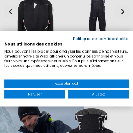
Politique de confidentialité
Nous utilisons des cookies
Nous pouvons les placer pour analyser les données de nos visiteurs,
améliorer notre site Web, afficher un contenu personnalisé et vous
r
veste Speed 3
Ocean Salopette
faire vivre une expérience inoubliable. Pour plus d'informations sur
les cookies que nous utilisons, ouvrez les paramètres.
159,90 €
499,90 €
269,90 €
449,90 €
Accepter tout
Refuser
Ajustez