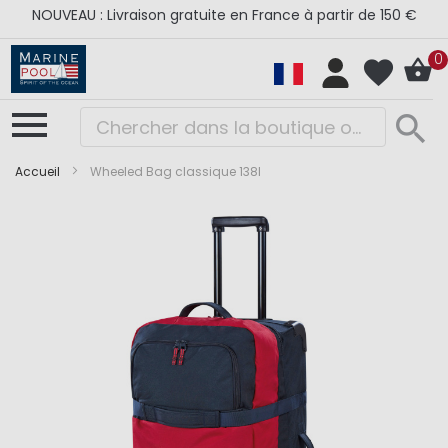
NOUVEAU : Livraison gratuite en France à partir de 150 €
0
Accueil
Wheeled Bag classique 138l
Skip
Skip
to
to
the
the
end
beginning
of
of
the
the
images
images
gallery
gallery