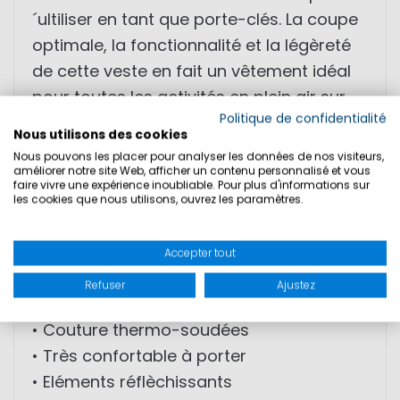
´ultiliser en tant que porte-clés. La coupe
optimale, la fonctionnalité et la légèreté
de cette veste en fait un vêtement idéal
pour toutes les activités en plein air sur
Politique de confidentialité
terre et sur l'eau.
Nous utilisons des cookies
Nous pouvons les placer pour analyser les données de nos visiteurs,
améliorer notre site Web, afficher un contenu personnalisé et vous
• veste fonctionnelle ultra légère
faire vivre une expérience inoubliable. Pour plus d'informations sur
• Tissu laminé 3 couches
les cookies que nous utilisons, ouvrez les paramètres.
• Coupe vent
• Etanche
Accepter tout
• Respirable
Refuser
Ajustez
• Design sportif et moderne
• Couture thermo-soudées
• Très confortable à porter
• Eléments réflèchissants