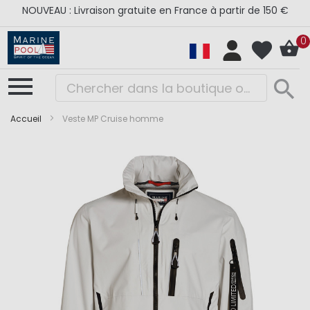
NOUVEAU : Livraison gratuite en France à partir de 150 €
0
Accueil
Veste MP Cruise homme
Skip
Skip
to
to
the
the
end
beginning
of
of
the
the
images
images
gallery
gallery