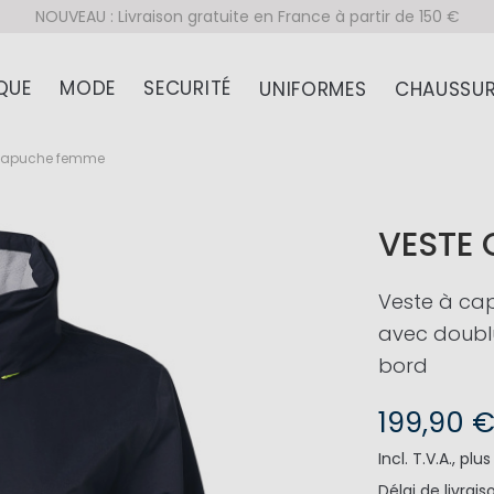
NOUVEAU : Livraison gratuite en France à partir de 150 €
QUE
MODE
SECURITÉ
UNIFORMES
CHAUSSUR
 capuche femme
VESTE
Veste à ca
avec doublu
bord
199,90 
Incl. T.V.A.
,
plu
Délai de livrais