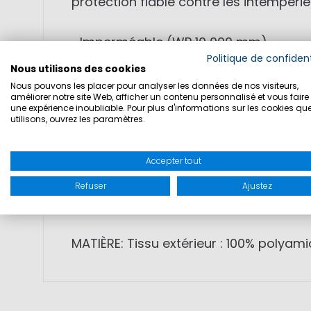
protection fiable contre les intempérie
• Imperméable (WP 10 000 mm)
Politique de confident
• Respirant (MVP 5 000 g/m²/24h)
Nous utilisons des cookies
• Coupe-vent pour conditions variable
Nous pouvons les placer pour analyser les données de nos visiteurs,
améliorer notre site Web, afficher un contenu personnalisé et vous faire 
• Doublure polaire pour plus de chaleu
une expérience inoubliable. Pour plus d'informations sur les cookies qu
utilisons, ouvrez les paramètres.
• Capuche intégrée dans le col
• Poche poitrine zippée
• Poches doublées polaire avec zips é
Accepter tout
• Manches préformées 3D pour mobili
Refuser
Ajustez
• Poignets ajustables avec velcro
MATIÈRE: Tissu extérieur : 100% polyam