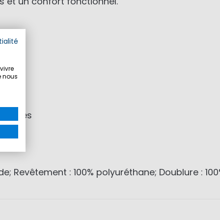
s et un confort fonctionnel.
ialité
s
vivre
r
e nous
tanches
té
ide; Revêtement : 100% polyuréthane; Doublure : 10