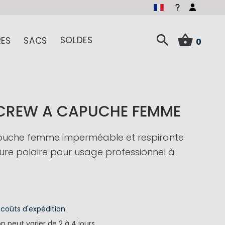
SOLDES
ES
SACS
0
 CREW A CAPUCHE FEMME
puche femme imperméable et respirante
re polaire pour usage professionnel à
€
s
coûts d'expédition
on
peut varier de 2 à 4 jours