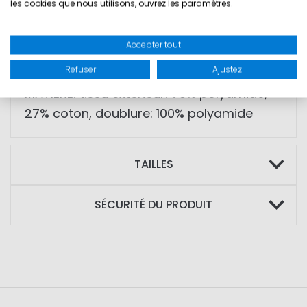
les cookies que nous utilisons, ouvrez les paramètres.
• Fermeture zippée double sens
• Fentes latérales avec boutons-pression
Accepter tout
• Doublure en mesh pour plus de confort
Refuser
Ajustez
MATIÈRE: tissu extérieur: 73% polyamide,
27% coton, doublure: 100% polyamide
TAILLES
SÉCURITÉ DU PRODUIT