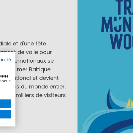
ale et d'une fête
ement de voile pour
ialité
ins internationaux se
ur la mer Baltique.
vivre
ternational et devient
e nous
athlètes du monde entier.
des milliers de visiteurs