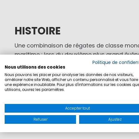
HISTOIRE
Une combinaison de régates de classe mondi
maritime : lors du deuxième plus grand évén
Politique de confident
dériveurs et disciplines olympiques, des mar
Nous utilisons des cookies
rassemblent chaque année pour les régates s
Nous pouvons les placer pour analyser les données de nos visiteurs,
améliorer notre site Web, afficher un contenu personnalisé et vous faire 
Travemünde est connu pour son caractère in
une expérience inoubliable. Pour plus d'informations sur les cookies qu
un point de rencontre décontracté pour les 
utilisons, ouvrez les paramètres.
Depuis 1889, la Semaine de Travemünde attire 
chaque mois de juillet.
Accepter tout
Refuser
Ajustez