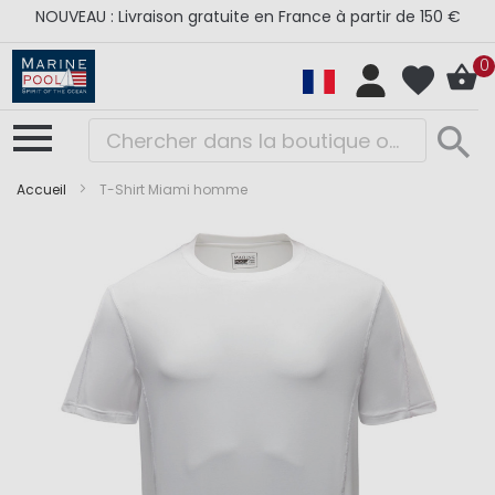
NOUVEAU : Livraison gratuite en France à partir de 150 €
0
Accueil
T-Shirt Miami homme
Skip
Skip
to
to
the
the
end
beginning
of
of
the
the
images
images
gallery
gallery