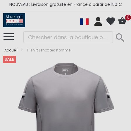
NOUVEAU : Livraison gratuite en France à partir de 150 €
0
Accueil
T-shirt Lenox tec homme
SALE
Skip
Skip
to
to
the
the
end
beginning
of
of
the
the
images
images
gallery
gallery