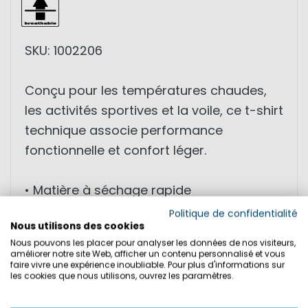
SKU: 1002206
Conçu pour les températures chaudes,
les activités sportives et la voile, ce t-shirt
technique associe performance
fonctionnelle et confort léger.
• Matière à séchage rapide
• Propriétés anti-odeurs
Politique de confidentialité
Nous utilisons des cookies
• Structure respirante
Nous pouvons les placer pour analyser les données de nos visiteurs,
• Stretch pour liberté de mouvement
améliorer notre site Web, afficher un contenu personnalisé et vous
faire vivre une expérience inoubliable. Pour plus d'informations sur
• Matière technique légère
les cookies que nous utilisons, ouvrez les paramètres.
• Design sportif