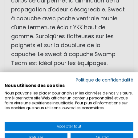
corps ce qui permet la diminution de la
propagation d'odeur désagreable. Sweat
à capuche avec poche ventrale munie
d'une fermeture éclair YKK haut de
gamme. Surpiqûres flatteuses sur les
poignets et sur la doublure de la
capuche. Le sweat à capuche Swamp
Team est idéal pour les équipages.
• S.Café® polyester récyclé
Politique de confidentialité
Nous utilisons des cookies
• confortable
Nous pouvons les placer pour analyser les données de nos visiteurs,
• régulation excellente de la température
améliorer notre site Web, afficher un contenu personnalisé et vous
faire vivre une expérience inoubliable. Pour plus d'informations sur
du corps
les cookies que nous utilisons, ouvrez les paramètres.
• surpiqûres flatteuses
• idéal pour les équipages
Accepter tout
Refuser
Ajustez