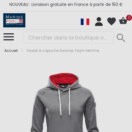
NOUVEAU : Livraison gratuite en France à partir de 150 €
0
Accueil
Sweat à capuche Swamp Team femme
Skip
Skip
to
to
the
the
end
beginning
of
of
the
the
images
images
gallery
gallery